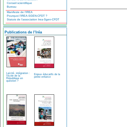
Conseil scientifique
Bureau
Manifeste de l’IREA
Pourquoi l’IREA-SGEN-CFDT ?
Statuts de l’association Irea-Sgen-CFDT
Publications de l’Iréa
Laïcité, intégration :
Enjeux éducatifs de la
l’école de la
petite enfance
République en
question ?