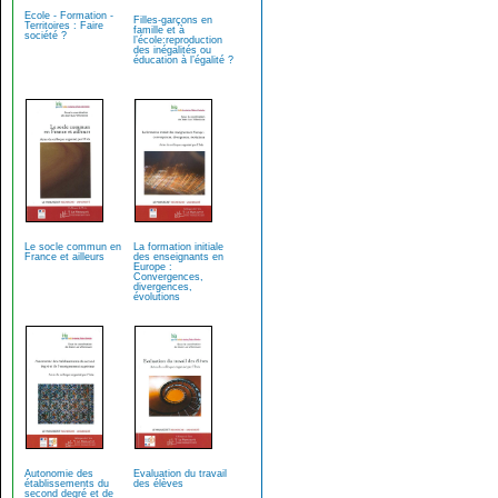
Ecole - Formation -
Filles-garçons en
Territoires : Faire
famille et à
société ?
l’école:reproduction
des inégalités ou
éducation à l’égalité ?
Le socle commun en
La formation initiale
France et ailleurs
des enseignants en
Europe :
Convergences,
divergences,
évolutions
Autonomie des
Evaluation du travail
établissements du
des élèves
second degré et de