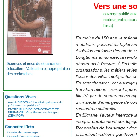
Vers une so
ouvrage publié aux
recteur,professeur
l’irea)
En
moins de 150 ans, la théori
mutations, passant du tayloris
évolution conjointe des modes
Longtemps annoncée, la révolution
désormais à l’œuvre. À l’échell
Sciences et prise de décision en
éducation - Validation et appropriation
organisations, les métiers et 
des recherches
l’essor des villes intelligentes e
En sept chapitres, cet ouvrage 
transformations, croisant apport
Illustré par de nombreux exempl
Questions Vives
d’un siècle d’émergence de con
André SIROTA - " Le désir galopant du
prédateur en politique"
rencontres culturelles.
ENTRE PLUS DE DEMOCRATIE ET
DEFIANCE - Guy Groux, sociologue
En filigrane, l’auteur interroge
(CEVIPOF)
intégrer durablement des logiq
Connaître l’Iréa
Recension de l’ouvrage :
dem
Comité de parrainage
promotion@editions-pantheon.f
Conseil d’administration